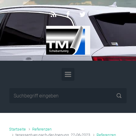
Zum Hauptinhalt springen
Startseite
Referenzen
terassentuer-nach-der-toenung_22-06-2023
Referenzen